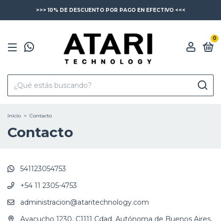
>>> 10% DE DESCUENTO POR PAGO EN EFECTIVO <<<
0
Inicio
>
Contacto
Contacto
541123054753
+54 11 2305-4753
administracion@ataritechnology.com
Ayacucho 1230, C1111 Cdad. Autónoma de Buenos Aires,