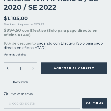
2020 / SE 2022
$1.105,00
Precio sin impuestos
$913,22
$994,50
con
Efectivo (Solo para pago directo en
oficina ATARI)
10% de descuento
pagando con Efectivo (Solo para pago
directo en oficina ATARI)
Ver más detalles
16
en stock
CAMBIAR CP
Entregas para el CP:
Medios de envío
CALCULAR